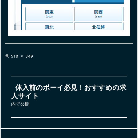
フ
510 × 340
ル
サ
イ
投
ズ
体入前のボーイ必見！おすすめの求
稿
人サイト
ナ
内で公開
ビ
ゲ
ー