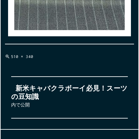
フ
510 × 340
ル
サ
イ
投
ズ
新米キャバクラボーイ必見！スーツ
稿
の豆知識
ナ
内で公開
ビ
ゲ
ー